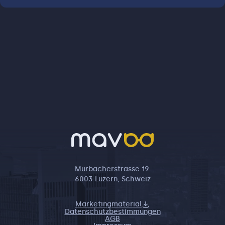
Vermittlungen zu besonderen Themen wie
die Immobilienleibrente, Denkmalsanierung,
Pflegeimmobilie, Projektentwicklung,
Kapitalanlage, Ferienimmobilien und diverse
Immobilieninvestment, sind möglich. Ein
weiterer Mehrwert ergibt sich für potentielle
Kunden durch mein überregionales Netzwerk,
welches durch den Kontakt zu vielen Banken,
Bauträgern und Immobiliendienstleistern
geprägt ist. Diese Broschüre zeigt Ihnen,
welche Leistungen Sie von mir erwarten
können! Ich verspreche Ihnen einen
qualifizierten und umfassenden Service, bei
der emotionalsten kapitalintensivsten
Murbacherstrasse 19
Entscheidung Ihres Lebens! Herzlichst, Ihr Ulf
6003 Luzern, Schweiz
Weise Geschäftsführer der Ulf Weise
Immobilien+ Consulting GmbH
Marketingmaterial
Datenschutzbestimmungen
AGB