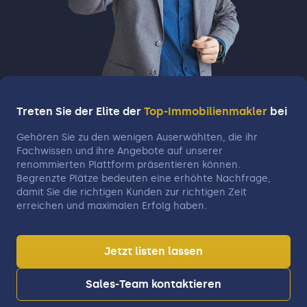
Tradition bietet.
„Marktführer Immobilienvermittlung Hessen-
Thüringen“ Die zu meiner Verantwortung
gehörenden Aufgabenfelder in dieser GmbH
waren: • Mitarbeit in der Geschäftsleitung, •
Betreuung von 23 Sparkassen und Agenturen
• Steuerung Vertriebsmaßnahmen •
Vermittlung Bauträgergeschäft • Etablierung
Treten Sie der Elite der
Top-Immobilienmakler
bei
neuer Immobilienagenturen • Ausbildung,
Vertriebscoaching, Marketing 2019-
Gehören Sie zu den wenigen Auserwählten, die ihr
Fachwissen und ihre Angebote auf unserer
Gründung der Ulf Weise Immobilien+
renommierten Plattform präsentieren können.
Consulting GmbH Meine langjährig
Begrenzte Plätze bedeuten eine erhöhte Nachfrage,
erworbenen Kompetenzen in der
damit Sie die richtigen Kunden zur richtigen Zeit
Immobilienbranche mit Entwickeln, Bauen
erreichen und maximalen Erfolg haben.
und Finanzieren sollen verstärkt wieder im
regionalen Immobilienmarkt wirksam werden.
Jetzt listen lassen
Der Nutzen für die Kunden liegt dabei bei
meinem großen Erfahrungsschatz und die
Sales-Team kontaktieren
Beratungskompetenz „Rund um die
Immobilie“. Selbst Beratungen und