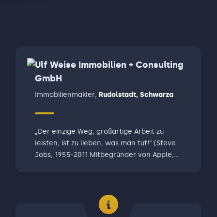
Ulf Weise Immobilien + Consulting
GmbH
Immobilienmakler
,
Rudolstadt, Schwarza
„Der einzige Weg, großartige Arbeit zu
leisten, ist zu lieben, was man tut!“ (Steve
Jobs, 1955-2011 Mitbegründer von Apple,
Visionär und Innovator) Liebe Leserinnen,
liebe Leser, die Immobilienbranche mit ihren
vielfältigen Themen, Entwickeln, Bauen und
Finanzieren, ist für mich zu so einem
Betätigungsfeld geworden, das mir nunmehr