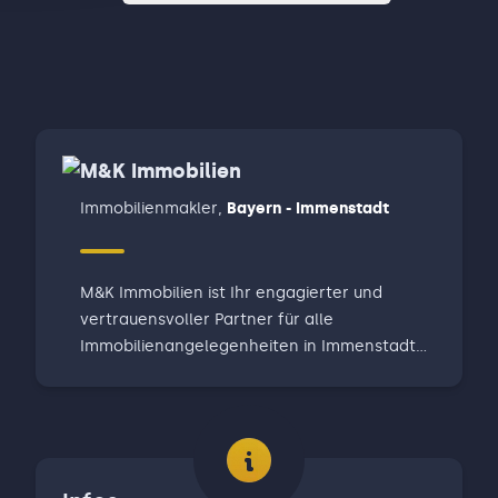
M&K Immobilien
Immobilienmakler
,
Bayern - Immenstadt
M&K Immobilien ist Ihr engagierter und
vertrauensvoller Partner für alle
Immobilienangelegenheiten in Immenstadt
und der gesamten Region Allgäu. Mit
tiefgreifender Marktkenntnis, persönlichem
Einsatz und modernsten digitalen
Vermarktungskanälen begleiten wir Sie von
der ersten Marktwerteinschätzung bis zur