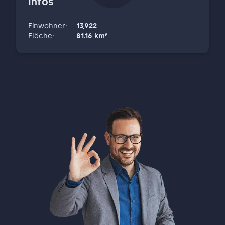
Infos
erfolgreichen Objektschlüsselübergabe.
Unsere Philosophie und Leistungen: Wir
Einwohner
:
13,922
setzen auf individuelle Beratungsansätze
Fläche
:
81.16
km²
statt Standardlösungen. Ob Einfamilienhaus,
Mehrfamilienobjekt, Anlageimmobilie oder
Gewerbefläche – wir entwickeln für jede
Immobilie ein maßgeschneidertes
Vermarktungskonzept. Dabei verbinden wir
traditionelle Wertermittlung mit
zielgerichtetem Online-Marketing und
unserem umfangreichen Netzwerk vor Ort.
Exzellenz durch Expertise: Als geprüfte
Immobilienmakler (DFI) und
Versicherungsfachleute (IHK) legen wir
höchsten Wert auf Transparenz, rechtliche
Sicherheit und faire Vertragsbedingungen.
Unser Anspruch ist, für Eigentümer den
bestmöglichen Erlös zu erzielen und für
Kaufinteressenten ein langfristig passendes