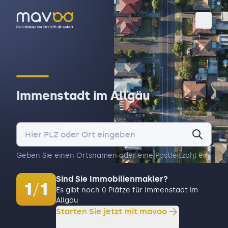
Toggl
Immenstadt im Allgäu
Geben Sie einen Ortsnamen oder eine Postleitzahl ein.
Sind Sie Immobilienmakler?
1
/
1
Es gibt noch 0 Plätze für Immenstadt im
Allgäu
Starten Sie jetzt mit mavoo