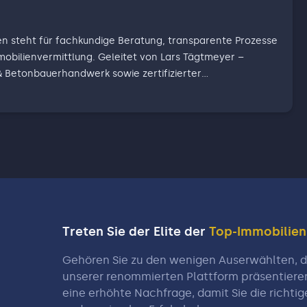
n steht für fachkundige Beratung, transparente Prozesse
mobilienvermittlung. Geleitet von Lars Tägtmeyer –
& Betonbauerhandwerk sowie zertifizierter
IHK) – vereint das Unternehmen technisches Know-how
rkterfahrung. Ob Verkauf, Vermietung oder Wertermittlung:
 begleitet Sie zuverlässig von der ersten Analyse bis zum
nd sorgt für realistische Bewertungen, starke Vermarktung
reuung.
Treten Sie der Elite der
Top-Immobilie
Gehören Sie zu den wenigen Auserwählten, di
unserer renommierten Plattform präsentiere
eine erhöhte Nachfrage, damit Sie die richtig