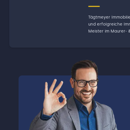
Tägtmeyer Immobilie
und erfolgreiche Im
Meister im Maurer- 
Immobilienmakler (
mit langjähriger Ma
Tägtmeyer Immobilien
Vertragsabschluss u
und persönliche Bet