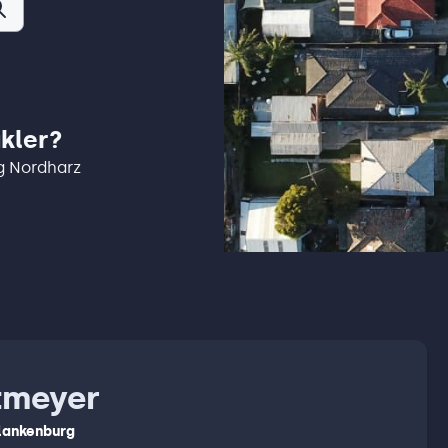
kler?
rg Nordharz
tmeyer
lankenburg