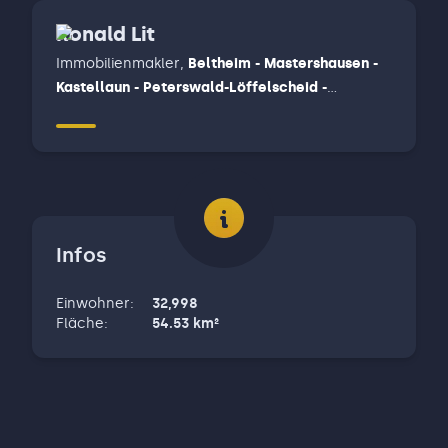
Bausendorf
Ronald Lit
Immobilienmakler
,
Beltheim - Mastershausen -
Kastellaun - Peterswald-Löffelscheid -
Blankenrath - Treis-Karden - Binningen - Müden -
Pommern - Ediger-Eller, Dickenschied -
Gemünden - Hennweiler - Bundenbach -
Rhaunen - Sohren - Büchenbeuren - Irmenach -
Enkirch u. a. - Briedel - Reil - Zell ( Mosel ) -
Bullay u.a.
Infos
Einwohner
:
32,998
Fläche
:
54.53
km²