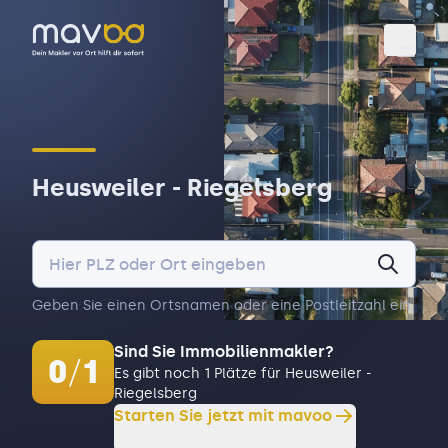
Toggl
Heusweiler - Riegelsberg
Geben Sie einen Ortsnamen oder eine Postleitzahl ein.
Sind Sie Immobilienmakler?
0
/
1
Es gibt noch 1 Plätze für Heusweiler -
Riegelsberg
Starten Sie jetzt mit mavoo