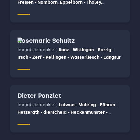
Freisen - Namborn, Eppelborn - Tholey,
Marpingen - Illingen, Oberthal - Nohfelden -
Nonnweiler, Sankt Wendel, Trier, Wadern -
Schmelz
Rosemarie Schultz
Immobilienmakler
,
Konz - Wiltingen - Serrig -
irsch - Zerf - Pellingen - Wasserliesch - Langsur
Dieter Ponzlet
Immobilienmakler
,
Leiwen - Mehring - Föhren -
Hetzerath - dierscheid - Heckenmünster -
Trittenheim - Neumagen-Drohn - Piesport -
Wintrich, Wittlich - Zeltingen-Rachtig, Erden,
Lösnich - Ürzig - Maring-Noviand - Kröv -