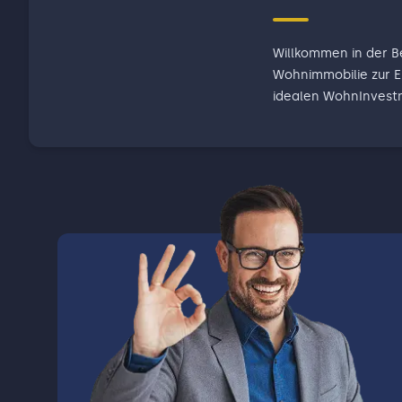
Willkommen in der Berliner I
Wohnimmobilie zur E
idealen WohnInvestme
haben das Rad nicht 
genau, das bringen wir 
den Kontakt zu uns s
gern vor Ort, in de
erarbeiten, sowie e
Objkekt und Ihren Bedürfnissen passt. Zög
Sie müssen keinerlei