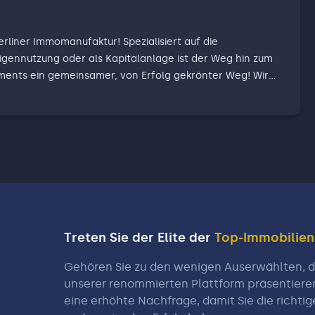
mmomanufaktur! Spezialisiert auf die
igennutzung oder als Kapitalanlage ist der Weg hin zum
nts ein gemeinsamer, von Erfolg gekrönter Weg! Wir
neu erfunden, wir interpretieren es nur anders, wie
Ihnen gern im persönlichen Kontakt näher. Sofern Sie
uchen, erhalten Sie kurzfristig einen Termin, online und
m wir uns mit Ihnen gemeinsam die korrekte Bewertung
ine Verkaufsstrategie entwerfen, die genau zu Ihrem
ern Sie nicht, probieren Sie uns aus,
 Exklusivität erklären oder aber
Treten Sie der Elite der
Top-Immobilie
Gehören Sie zu den wenigen Auserwählten, di
unserer renommierten Plattform präsentiere
eine erhöhte Nachfrage, damit Sie die richtig