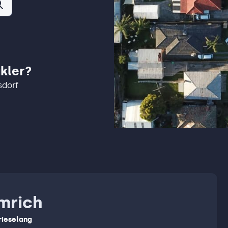
kler?
sdorf
mrich
rieselang