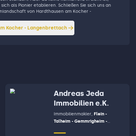
sich als Pionier etablieren. Schließen Sie sich uns an
lienlandschaft von Hardthausen am Kocher -
m Kocher - Langenbrettach
Andreas Jeda
Immobilien e.K.
Immobilienmakler
,
Flein -
Talheim - Gemmrigheim -
Neckarwestheim - Ilsfeld -
Untergruppenbach, Wüstenrot,