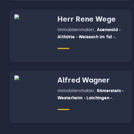
Elztal - Schefflenz - Billigheim -
Gundelsheim - Offenau -
Herr Rene Wege
Neckarzimmer - Limbach -
Muldau, Mosbach - Fahrenbach
Immobilienmakler
,
Auenwald -
Althütte - Weissach im Tal -
Rudersberg - Almersbach im tal,
Backnang, Winnenden
Alfred Wagner
Immobilienmakler
,
Römerstein -
Westerheim - Laichingen -
Hohenstadt-Drackenstein - Bad
Ditzenbach - Gruibingen -
Mühlhausen im Täle -
Wiesensteig - Neidlingen,
Uhingen - Wangen - Adelberg -