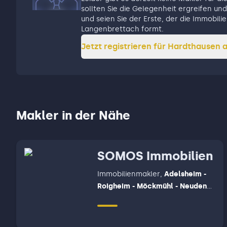
sollten Sie die Gelegenheit ergreifen und 
und seien Sie der Erste, der die Immobi
Langenbrettach formt.
Jetzt registrieren für
Hardthausen a
Makler in der Nähe
SOMOS Immobilien
Immobilienmakler
,
Adelsheim -
Roigheim - Möckmühl - Neudenau
- Neuenstadt am Kocher, Bad
Friedrichshall - Oedheim -
Untereisesheim - Bad Wimpfen,