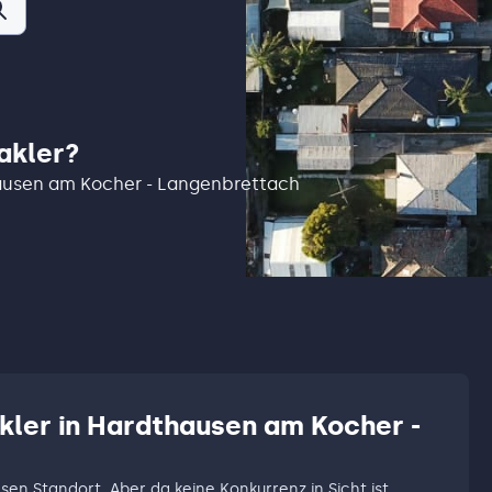
akler?
thausen am Kocher - Langenbrettach
akler in Hardthausen am Kocher -
esen Standort. Aber da keine Konkurrenz in Sicht ist,