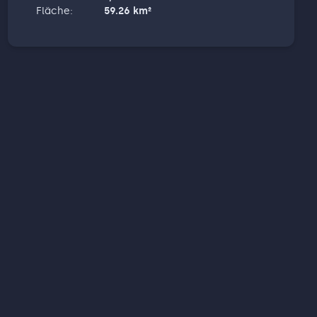
Fläche
:
59.26
km²