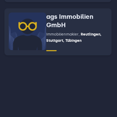
Beilstein-Stocksberg -
Löwenstein - Spiegelberg -
ags Immobilien
Oberstenfeld - Beilstein -
GmbH
Abstatt
Immobilienmakler
,
Reutlingen,
Stuttgart, Tübingen