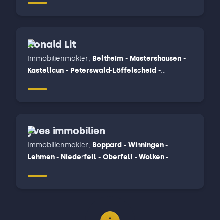
Ronald Lit
Immobilienmakler
,
Beltheim - Mastershausen -
Kastellaun - Peterswald-Löffelscheid -
Blankenrath - Treis-Karden - Binningen - Müden -
Pommern - Ediger-Eller, Dickenschied -
Gemünden - Hennweiler - Bundenbach -
Rhaunen - Sohren - Büchenbeuren - Irmenach -
yves immobilien
Enkirch u. a. - Briedel - Reil - Zell ( Mosel ) -
Bullay u.a.
Immobilienmakler
,
Boppard - Winningen -
Lehmen - Niederfell - Oberfell - Wolken -
Wildenbungert - Gondershausen -
Nörtershausen