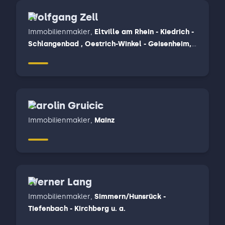
Wolfgang Zell
Immobilienmakler
,
Eltville am Rhein - Kiedrich -
Schlangenbad , Oestrich-Winkel - Geisenheim,
Rüdesheim am Rhein - Lorch - Weiler bei
Bingen, Wiesbaden
Carolin Gruicic
Immobilienmakler
,
Mainz
Werner Lang
Immobilienmakler
,
Simmern/Hunsrück -
Tiefenbach - Kirchberg u. a.