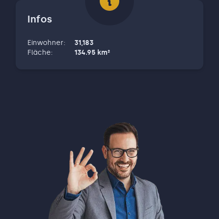
Infos
Einwohner
:
31,183
Fläche
:
134.95
km²