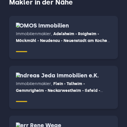
Makler in der Nähe
SOMOS Immobilien
Immobilienmakler
,
Adelsheim - Roigheim -
Möckmühl - Neudenau - Neuenstadt am Kocher,
Bad Friedrichshall - Oedheim - Untereisesheim -
Bad Wimpfen, Elztal - Schefflenz - Billigheim -
Gundelsheim - Offenau - Neckarzimmer -
Limbach - Muldau, Mosbach - Fahrenbach
Andreas Jeda Immobilien e.K.
Immobilienmakler
,
Flein - Talheim -
Gemmrigheim - Neckarwestheim - Ilsfeld -
Untergruppenbach, Wüstenrot, Beilstein-
Stocksberg - Löwenstein - Spiegelberg -
Oberstenfeld - Beilstein - Abstatt
Herr Rene Wege