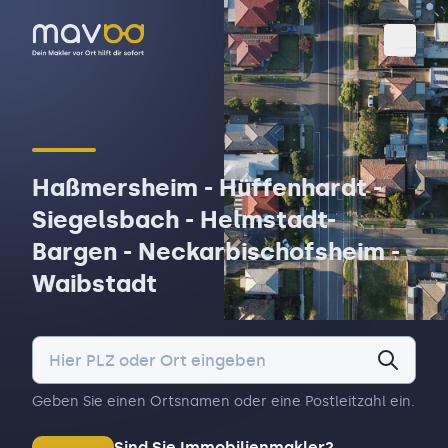
Toggl
Haßmersheim - Hüffenhardt -
Siegelsbach - Helmstadt-
Bargen - Neckarbischofsheim -
Waibstadt
Geben Sie einen Ortsnamen oder eine Postleitzahl ein.
Sind Sie Immobilienmakler?