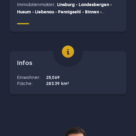
Immobilienmakler
,
Linsburg - Landesbergen -
Husum - Liebenau - Pennigsehl - Binnen -
Marklohe - Wietzen - Balge - Drakenburg -
Rohrsen, Neustadt am Rübenberge, Nienburg (
Weser ), Steimbke - Rodewald - Stöckse -
Heemsen - Hodenhagen - Rethem ( Aller ) -
Häuslingen - Frankenfeld - Dörverden -
Haßbergen
Infos
Einwohner
:
25,069
Fläche
:
283.39
km²