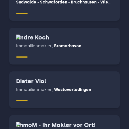
Sudwalde - Schwaförden - Bruchhausen - Vilsen
- Martfeld - Schwarme - Asendorf - Hoya -
Hoyerhagen - Hilgermissen - chweringer -
Warpe - Bücken - Eystrup - Hassel
Andre Koch
Immobilienmakler
,
Bremerhaven
Dieter Viol
Immobilienmakler
,
Westoverledingen
ImmoM - Ihr Makler vor Ort!