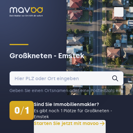
Toggl
Großkneten - Emstek
Geben Sie einen Ortsnamen oder eine Postleitzahl ein.
Sind Sie Immobilienmakler?
0
/
1
Es gibt noch 1 Plätze für Großkneten -
Emstek
Starten Sie jetzt mit mavoo