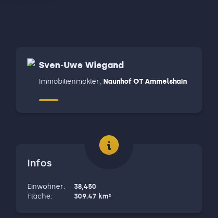
Sven-Uwe Wiegand
Immobilienmakler
,
Naunhof OT Ammelshain
Infos
Einwohner
:
38,450
Fläche
:
309.47
km²