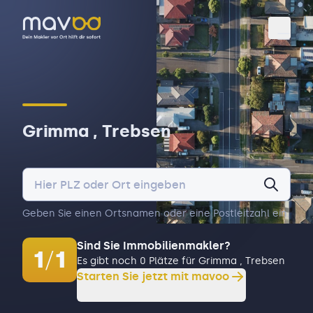
Toggl
Grimma , Trebsen
Geben Sie einen Ortsnamen oder eine Postleitzahl ein.
Sind Sie Immobilienmakler?
1
/
1
Es gibt noch 0 Plätze für Grimma , Trebsen
Starten Sie jetzt mit mavoo