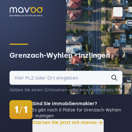
Toggl
Grenzach-Wyhlen - Inzlingen
Geben Sie einen Ortsnamen oder eine Postleitzahl ein.
Sind Sie Immobilienmakler?
1
/
1
Es gibt noch 0 Plätze für Grenzach-Wyhlen
- Inzlingen
Starten Sie jetzt mit mavoo