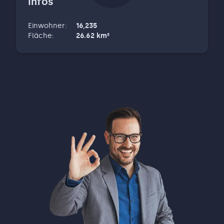
Infos
Den emotionalen Wert einer Immobilie für
meine Kunden zu erkennen und damit
Einwohner
:
16,235
achtsam umzugehen, erscheint mir sehr
Fläche
:
26.62
km²
wichtig. Mit Fachwissen, Biss &
Verhandlungsgeschick und einer seriösen
Arbeitsweise setze ich mich für Ihr
Immobilienprojekt ein, als wäre es mein
eigenes. Mit dem Abschluss als
Immobilienmaklerin IHK bringe ich das nötige
Fachwissen mit, unter anderem in den
Themen Grundstücks- &
Immobilienkaufvertrag, Miet- und
Pachtrecht, den diversen
Wertermittlungsverfahren und dem
Wohnungseigentumsrecht. Darf ich Sie nun
auf eine Tasse Kaffee/Tee einladen, um Sie
und Ihr persönliches Immobilienanliegen
kennenzulernen? Ich freue mich darauf! Ihre
Claudia Bögl Kanderner Str. 2 direkt in