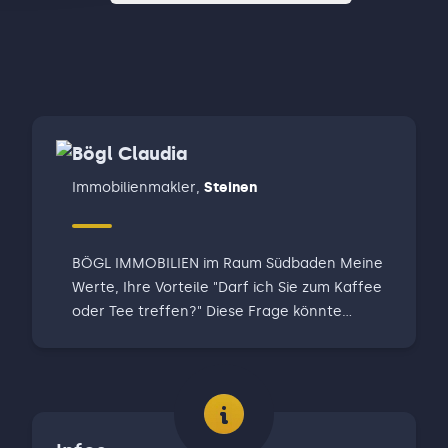
Bögl Claudia
Immobilienmakler
,
Steinen
BÖGL IMMOBILIEN im Raum Südbaden Meine
Werte, Ihre Vorteile "Darf ich Sie zum Kaffee
oder Tee treffen?" Diese Frage könnte
durchaus von mir sein, denn ich möchte Sie
auf meine individuelle Art und Weise in Ihrem
Immobilien-Prozess begleiten: persönlich,
fachlich kompetent und mit Respekt
gegenüber Mensch, Situation und Objekt.