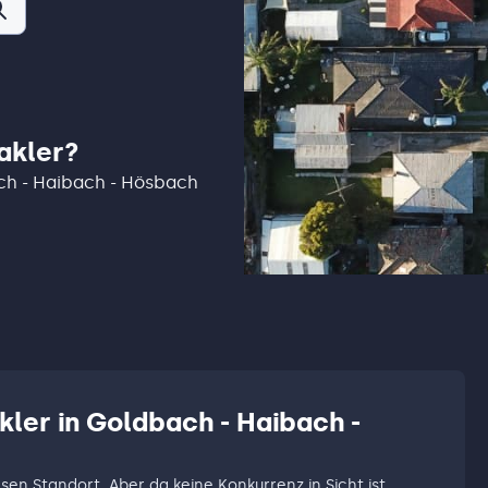
akler?
ach - Haibach - Hösbach
kler in Goldbach - Haibach -
esen Standort. Aber da keine Konkurrenz in Sicht ist,