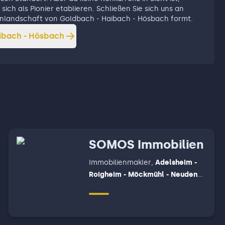
sich als Pionier etablieren. Schließen Sie sich uns an
lienlandschaft von Goldbach - Haibach - Hösbach formt.
ibach - Hösbach
SOMOS Immobilien
Immobilienmakler
,
Adelsheim -
Roigheim - Möckmühl - Neudenau
- Neuenstadt am Kocher, Bad
Friedrichshall - Oedheim -
Untereisesheim - Bad Wimpfen,
Elztal - Schefflenz - Billigheim -