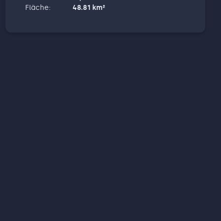
Fläche
:
48.81
km²