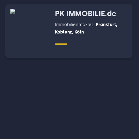
Gundelsheim - Offenau -
PK IMMOBILIE.de
Neckarzimmer - Limbach -
Muldau, Mosbach - Fahrenbach
Immobilienmakler
,
Frankfurt,
Koblenz, Köln