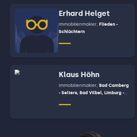
Erhard Helget
Immobilienmakler
,
Flieden -
Schlüchtern
Klaus Höhn
Immobilienmakler
,
Bad Camberg
- Selters, Bad Vilbel, Limburg -
Hadamar - Waldbrunn - Elbtal,
Weilburg - Löhnberg - Merenberg