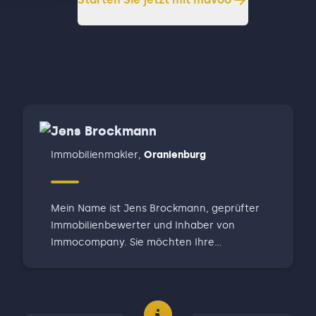
Jens Brockmann
Immobilienmakler
,
Oranienburg
Mein Name ist Jens Brockmann, geprüfter
Immobilienbewerter und Inhaber von
Immocompany. Sie möchten Ihre
Wohnimmobilie in Glienicke, Wandlitz,
Oranienburg, Bernau oder Umgebung
verkaufen. Sie wünschen sich einen
professionellen Partner, der Sie durch diesen