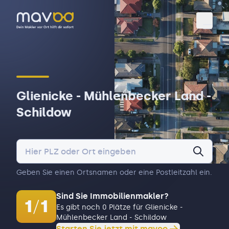
Toggl
Glienicke - Mühlenbecker Land -
Schildow
Geben Sie einen Ortsnamen oder eine Postleitzahl ein.
Sind Sie Immobilienmakler?
1
/
1
Es gibt noch 0 Plätze für Glienicke -
Mühlenbecker Land - Schildow
Starten Sie jetzt mit mavoo