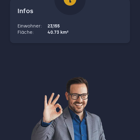
oft emotionalen Prozess begleitet und Ihnen
Infos
den optimalen Verkaufspreis sichert? Dann
sind Sie bei uns richtig. Sie fragen sich
Einwohner
:
23,155
vermutlich, was uns von anderen Maklern
Fläche
:
40.73
km²
unterscheidet? Hier sind drei Punkte, die uns
einzigartig machen. Erstens, unsere
gründliche Bewertungsmethode. Wir sehen
uns Ihre Immobilie vom Keller bis zum
Dachgeschoss genau an, bevor wir die
Wertermittlung vornehmen. Mit meiner PMA-
Zertifizierung als geprüfter
Immobilienbewerter und 32 Jahren
Markterfahrung erhalten Sie eine
bankensichere Bewertung, die den optimalen
Verkaufspreis sichert. Zweitens, unser Full-
Service ohne versteckte Kosten.
Professionelle Immobilienfotografie,
hochwertige 3D-Rundgänge, Energieausweis,
Wohnflächenberechnung,