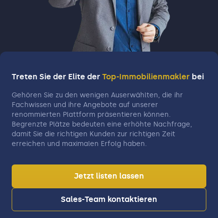
Grundrissaufarbeitung und die komplette
Unterlagenbeschaffung sind bereits
inklusive. Keine Zusatzkosten, keine
Überraschungen. Drittens, unsere
persönliche Begleitung bis zum Abschluss. Wir
halten Sie durch transparente
Treten Sie der Elite der
Top-Immobilienmakler
bei
Kommunikation stets auf dem Laufenden und
begleiten Sie sogar zum Notartermin, wenn
Gehören Sie zu den wenigen Auserwählten, die ihr
Fachwissen und ihre Angebote auf unserer
Sie das wünschen. Ihre Zufriedenheit ist
renommierten Plattform präsentieren können.
unser Ziel, deshalb empfehlen uns viele
Begrenzte Plätze bedeuten eine erhöhte Nachfrage,
Kunden weiter und vertrauen immer wieder
damit Sie die richtigen Kunden zur richtigen Zeit
auf uns. Wenn Sie Ihre Immobilie mit diesem
erreichen und maximalen Erfolg haben.
WOW-Faktor verkaufen möchten, dann
kontaktieren Sie uns noch heute. Rufen Sie
mich persönlich an unter 0176 208 45 790
Jetzt listen lassen
oder besuchen Sie uns auf
immocompany.net. Ich freue mich darauf, Sie
Sales-Team kontaktieren
Schritt für Schritt zum Erfolg zu führen. Ihr