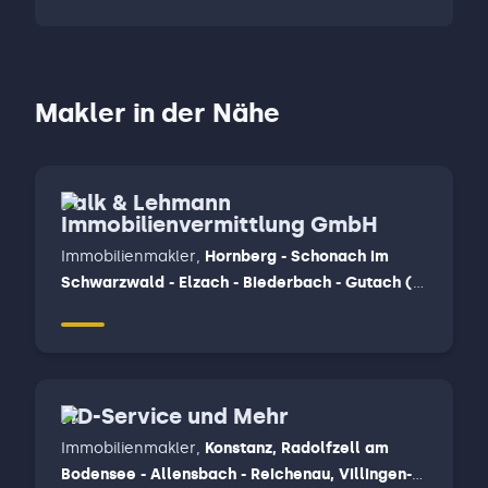
Makler in der Nähe
Falk & Lehmann
Immobilienvermittlung GmbH
Immobilienmakler
,
Hornberg - Schonach im
Schwarzwald - Elzach - Biederbach - Gutach (
Schwarzwald ) - Mühlenbach - Hausach,
Steinach - Schuttertal - Fischerbach - Haslach -
Hofstetten - Zell am Harmersbach
HD-Service und Mehr
Immobilienmakler
,
Konstanz, Radolfzell am
Bodensee - Allensbach - Reichenau, Villingen-