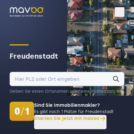
Toggl
Freudenstadt
Geben Sie einen Ortsnamen oder eine Postleitzahl ein.
Sind Sie Immobilienmakler?
0
/
1
Es gibt noch 1 Plätze für Freudenstadt
Starten Sie jetzt mit mavoo