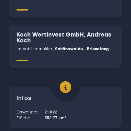
Koch WertInvest GmbH, Andreas
Koch
Immobilienmakler
,
Schönewalde - Brieselang
Infos
Einwohner
:
21,092
Fläche
:
352.77
km²