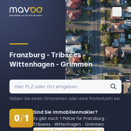
Toggl
Franzburg - Tribsees -
Wittenhagen - Grimmen
Geben Sie einen Ortsnamen oder eine Postleitzahl ein.
Sind Sie Immobilienmakler?
0
/
1
Es gibt noch 1 Plätze für Franzburg -
Tribsees - Wittenhagen - Grimmen
Starten Sie jetzt mit mavoo