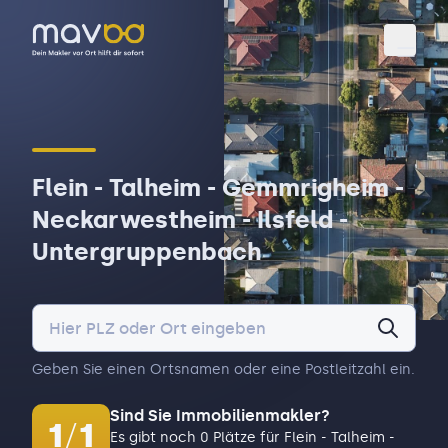
Toggl
Flein - Talheim - Gemmrigheim -
Neckarwestheim - Ilsfeld -
Untergruppenbach
Geben Sie einen Ortsnamen oder eine Postleitzahl ein.
Sind Sie Immobilienmakler?
1
/
1
Es gibt noch 0 Plätze für Flein - Talheim -