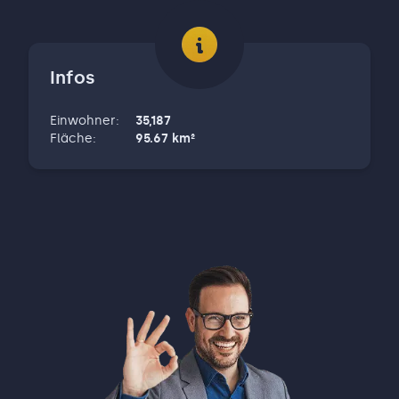
ersten Kontakt über eine fundierte
Verkehrswertermittlung nach ImmoWertV
(BauGB) und einer ausgeklügelten und
Infos
individuellen Marketingstrategie bis zu
Verkauf und Übergabe Ihrer Immobilie. Meine
Einwohner
:
35,187
Spezialgebiete: Wohnen, Grundstücke und
Fläche
:
95.67
km²
Gewerbe. Mein hauptsächlicher
Wirkungskreis: Heilbronn, Neckarsulm, von
Sinsheim bis Öhringen und hinunter bis nach
Ludwigsburg. Meine Kunden: Privatpersonen,
Investoren und Kapitalanleger. Mein
Repertoire: Ehrlichkeit, Zuverlässigkeit,
Schnelligkeit, Empathie! Professionalität,
Marktkenntnis, Expertise Mein Plus:
fundiertes Wissen, langjährige Erfahrung,
großes Netzwerk, strukturierte Arbeitsweise,
integrative Planung und visionäre
Projektentwicklung.