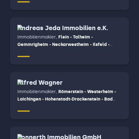
Andreas Jeda Immobilien e.K.
Immobilienmakler
,
Flein - Talheim -
Gemmrigheim - Neckarwestheim - Ilsfeld -
Untergruppenbach, Wüstenrot, Beilstein-
Stocksberg - Löwenstein - Spiegelberg -
Oberstenfeld - Beilstein - Abstatt
Alfred Wagner
Immobilienmakler
,
Römerstein - Westerheim -
Laichingen - Hohenstadt-Drackenstein - Bad
Ditzenbach - Gruibingen - Mühlhausen im Täle -
Wiesensteig - Neidlingen, Uhingen - Wangen -
Adelberg - Albershausen - Hattenhofen
Konnerth Immobilien GmbH