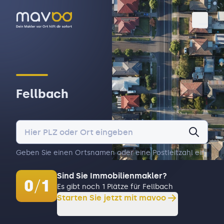
Toggl
Fellbach
Geben Sie einen Ortsnamen oder eine Postleitzahl ein.
Sind Sie Immobilienmakler?
0
/
1
Es gibt noch 1 Plätze für Fellbach
Starten Sie jetzt mit mavoo