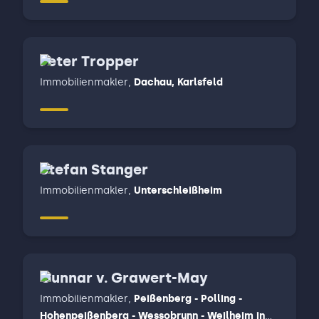
Heilbrunn - Königsdorf - Eurasburg - Münsing,
Starnberg, Tutzing - Feldafing - Pöcking - Berg,
Wolfratshausen - Icking - Schäftlarn - Egling -
Peter Tropper
Sauerlach
Immobilienmakler
,
Dachau, Karlsfeld
Stefan Stanger
Immobilienmakler
,
Unterschleißheim
Gunnar v. Grawert-May
Immobilienmakler
,
Peißenberg - Polling -
Hohenpeißenberg - Wessobrunn - Weilheim in