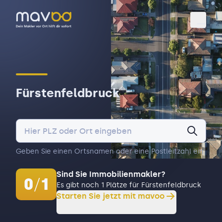
Toggl
Fürstenfeldbruck
Geben Sie einen Ortsnamen oder eine Postleitzahl ein.
Sind Sie Immobilienmakler?
0
/
1
Es gibt noch 1 Plätze für Fürstenfeldbruck
Starten Sie jetzt mit mavoo