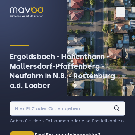
Toggl
Ergoldsbach - Hohenthann -
Mallersdorf-Pfaffenberg -
Neufahrn in N.B. - Rottenburg
a.d. Laaber
Geben Sie einen Ortsnamen oder eine Postleitzahl ein.
Sind Sie Immobilienmakler?