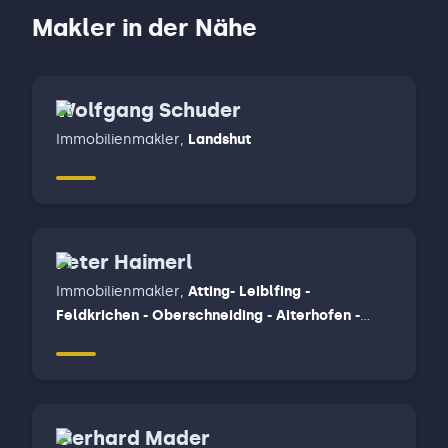
Makler in der Nähe
Wolfgang Schuder
Immobilienmakler
,
Landshut
Peter Haimerl
Immobilienmakler
,
Atting- Leiblfing -
Feldkrichen - Oberschneiding - Aiterhofen -
Mötzing - Atting - Rain - Perkam - Geiselhöring -
Laberweinting - Mengkofen - Bayerbach bei
Ergoldsbach, Straubing
Gerhard Mader