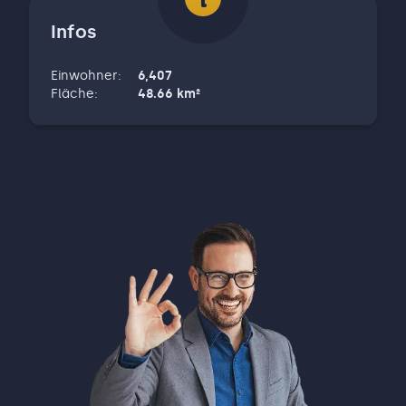
Infos
Einwohner
:
6,407
Fläche
:
48.66
km²