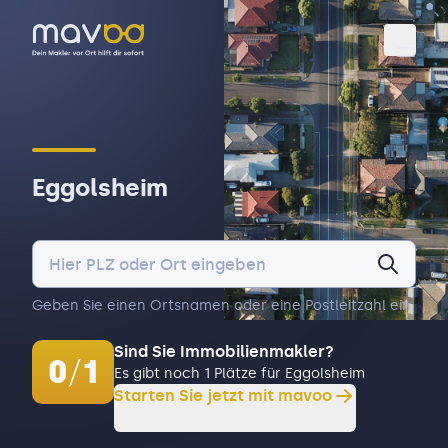
Toggl
Eggolsheim
Geben Sie einen Ortsnamen oder eine Postleitzahl ein.
Sind Sie Immobilienmakler?
0
/
1
Es gibt noch 1 Plätze für Eggolsheim
Starten Sie jetzt mit mavoo