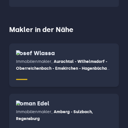
Makler in der Nähe
Josef Wlassa
Immobilienmakler
,
Aurachtal - Wilhelmsdorf -
Oberreichenbach - Emskirchen - Hagenbüchach
- Langenzenn - Markt Erlbach - Dietersheim -
Ipsheim - Neuhof a. d. Zenn - Trautskirchen,
Ergersheim - Markt Nordheim - Bad Windsheim -
Neustadt a. d. Aisch, Sugenheim - Markt Bibart -
Roman Edel
Oberscheinfeld - Langenfeld - Baudenbach -
Scheinfeld - Markt Taschendorf -
Immobilienmakler
,
Amberg - Sulzbach,
Vestenbergsgreuth - Burghaslach - Geiselwind -
Regensburg
Ebrach - Burgwindheim