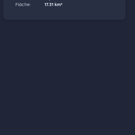
Fläche
:
17.31
km²