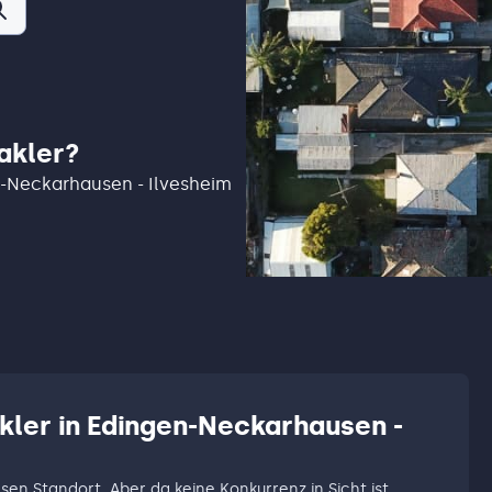
akler?
en-Neckarhausen - Ilvesheim
akler in Edingen-Neckarhausen -
esen Standort. Aber da keine Konkurrenz in Sicht ist,