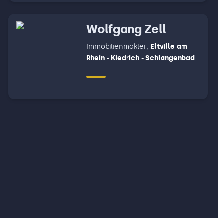
Wolfgang Zell
Immobilienmakler
,
Eltville am
Rhein - Kiedrich - Schlangenbad ,
Oestrich-Winkel - Geisenheim,
Rüdesheim am Rhein - Lorch -
Weiler bei Bingen, Wiesbaden