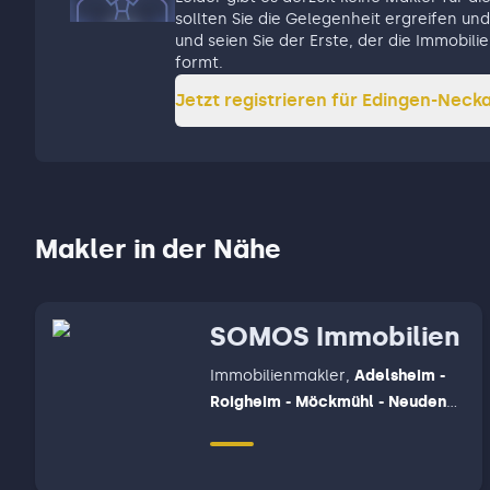
sollten Sie die Gelegenheit ergreifen und 
und seien Sie der Erste, der die Immobi
formt.
Jetzt registrieren für
Edingen-Necka
Makler in der Nähe
SOMOS Immobilien
Immobilienmakler
,
Adelsheim -
Roigheim - Möckmühl - Neudenau
- Neuenstadt am Kocher, Bad
Friedrichshall - Oedheim -
Untereisesheim - Bad Wimpfen,