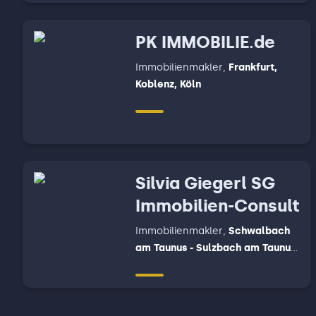
Elztal - Schefflenz - Billigheim -
Gundelsheim - Offenau -
PK IMMOBILIE.de
Neckarzimmer - Limbach -
Muldau, Mosbach - Fahrenbach
Immobilienmakler
,
Frankfurt,
Koblenz, Köln
Silvia Giegerl SG
Immobilien-Consult
Immobilienmakler
,
Schwalbach
am Taunus - Sulzbach am Taunus
- Liederbach am Taunus