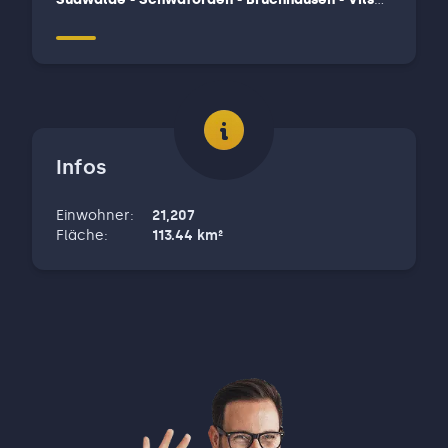
- Martfeld - Schwarme - Asendorf - Hoya -
Hoyerhagen - Hilgermissen - chweringer -
Warpe - Bücken - Eystrup - Hassel
Infos
Einwohner
:
21,207
Fläche
:
113.44
km²