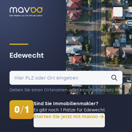
Toggl
Edewecht
Geben Sie einen Ortsnamen oder eine Postleitzahl ein.
Sind Sie Immobilienmakler?
0
/
1
Es gibt noch 1 Plätze für Edewecht
Starten Sie jetzt mit mavoo