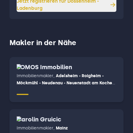
Jetzt registrieren für
Dossenheim -
Ladenburg
Makler in der Nähe
SOMOS Immobilien
Immobilienmakler
,
Adelsheim - Roigheim -
Möckmühl - Neudenau - Neuenstadt am Kocher,
Bad Friedrichshall - Oedheim - Untereisesheim -
Bad Wimpfen, Elztal - Schefflenz - Billigheim -
Gundelsheim - Offenau - Neckarzimmer -
Limbach - Muldau, Mosbach - Fahrenbach
Carolin Gruicic
Immobilienmakler
,
Mainz