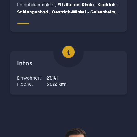
Immobilienmakler
,
Eltville am Rhein - Kiedrich -
Schlangenbad , Oestrich-Winkel - Geisenheim,
Rüdesheim am Rhein - Lorch - Weiler bei
Bingen, Wiesbaden
Infos
Einwohner
:
23,141
Fläche
:
33.22
km²