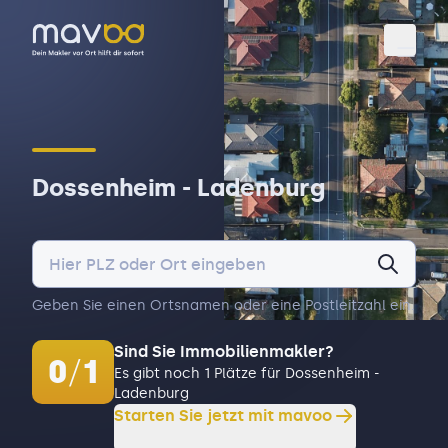
Toggl
Dossenheim - Ladenburg
Geben Sie einen Ortsnamen oder eine Postleitzahl ein.
Sind Sie Immobilienmakler?
0
/
1
Es gibt noch 1 Plätze für Dossenheim -
Ladenburg
Starten Sie jetzt mit mavoo