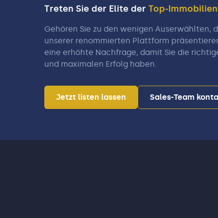
Treten Sie der Elite der
Top-Immobilie
Vestenbergsgreuth -
Burghaslach - Geiselwind -
Gehören Sie zu den wenigen Auserwählten, di
Ebrach - Burgwindheim
unserer renommierten Plattform präsentiere
eine erhöhte Nachfrage, damit Sie die richtig
und maximalen Erfolg haben.
Jetzt listen lassen
Sales-Team konta