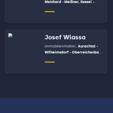
Meinhard - Meißner, Kassel -
Fuldatal, Ringgau -
Herleshausen- Creuzburg -
Sontra - Waldkappel - Wehretal
Josef Wlassa
Immobilienmakler
,
Aurachtal -
Wilhelmsdorf - Oberreichenbach
- Emskirchen - Hagenbüchach -
Langenzenn - Markt Erlbach -
Dietersheim - Ipsheim - Neuhof a.
d. Zenn - Trautskirchen,
Ergersheim - Markt Nordheim -
Bad Windsheim - Neustadt a. d.
Aisch, Sugenheim - Markt Bibart -
Oberscheinfeld - Langenfeld -
Baudenbach - Scheinfeld - Markt
Taschendorf -