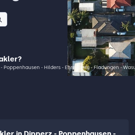
akler?
rz - Poppenhausen - Hilders - Ehrenberg - Fladungen - Wa
kler in Dipperz - Poppenhausen -