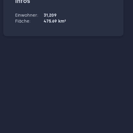
Infos
Einwohner
:
31,209
Fläche
:
475.69
km²