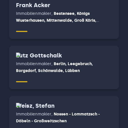
Frank Acker
Immobilienmakler
,
Bestensee, Königs
Wusterhausen, Mittenwalde, Groß Köris,
Märkisch Buchholz, Halbe, Teupitz - Straupitz -
Lieberose
Lutz Gottschalk
Immobilienmakler
,
Berlin, Leegebruch,
Borgsdorf, Schönwalde, Lübben
Weisz, Stefan
Immobilienmakler
,
Nossen - Lommatzsch -
Döbeln - Großweitzschen