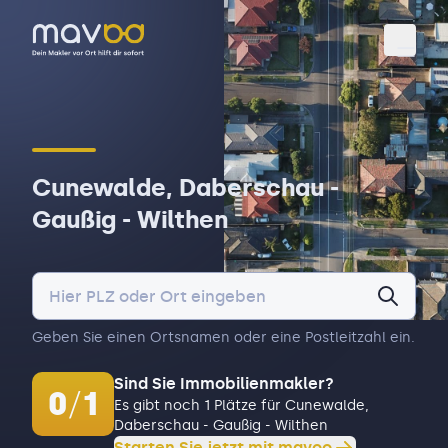
Toggl
Cunewalde, Daberschau -
Gaußig - Wilthen
Geben Sie einen Ortsnamen oder eine Postleitzahl ein.
Sind Sie Immobilienmakler?
0
/
1
Es gibt noch 1 Plätze für Cunewalde,
Daberschau - Gaußig - Wilthen
Starten Sie jetzt mit mavoo