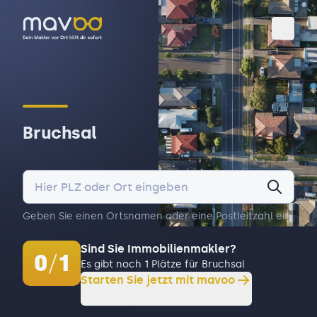
Toggl
Bruchsal
Geben Sie einen Ortsnamen oder eine Postleitzahl ein.
Sind Sie Immobilienmakler?
0
/
1
Es gibt noch 1 Plätze für Bruchsal
Starten Sie jetzt mit mavoo