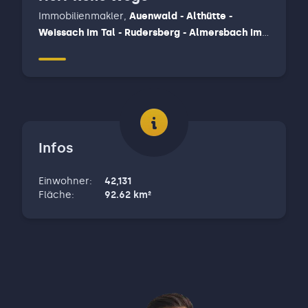
Immobilienmakler
,
Auenwald - Althütte -
Weissach im Tal - Rudersberg - Almersbach im
tal, Backnang, Winnenden
Infos
Einwohner
:
42,131
Fläche
:
92.62
km²