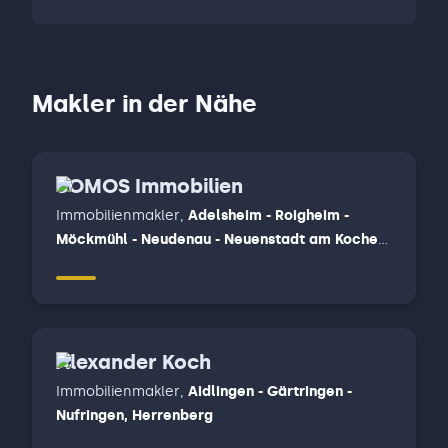
Makler in der Nähe
SOMOS Immobilien
Immobilienmakler
,
Adelsheim - Roigheim -
Möckmühl - Neudenau - Neuenstadt am Kocher,
Bad Friedrichshall - Oedheim - Untereisesheim -
Bad Wimpfen, Elztal - Schefflenz - Billigheim -
Gundelsheim - Offenau - Neckarzimmer -
Limbach - Muldau, Mosbach - Fahrenbach
Alexander Koch
Immobilienmakler
,
Aidlingen - Gärtringen -
Nufringen, Herrenberg