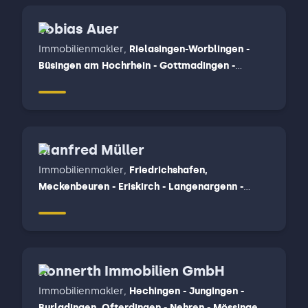
Tobias Auer
Immobilienmakler
,
Rielasingen-Worblingen -
Büsingen am Hochrhein - Gottmadingen -
Gailingen am Hochrhein - Öhningen -
Gaienhofen - Moos
Manfred Müller
Immobilienmakler
,
Friedrichshafen,
Meckenbeuren - Eriskirch - Langenargenn -
Kressbronn am Bodensee
Konnerth Immobilien GmbH
Immobilienmakler
,
Hechingen - Jungingen -
Burladingen, Ofterdingen - Nehren - Mössingen,