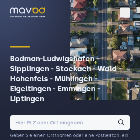
Toggl
Bodman-Ludwigshafen -
Sipplingen - Stockach - Wald -
Hohenfels - Mühlingen -
Eigeltingen - Emmingen -
Liptingen
Geben Sie einen Ortsnamen oder eine Postleitzahl ein.