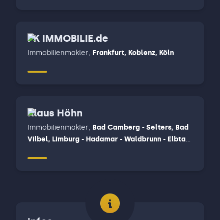
Bad Wimpfen, Elztal - Schefflenz - Billigheim -
Gundelsheim - Offenau - Neckarzimmer -
Limbach - Muldau, Mosbach - Fahrenbach
PK IMMOBILIE.de
Immobilienmakler
,
Frankfurt, Koblenz, Köln
Klaus Höhn
Immobilienmakler
,
Bad Camberg - Selters, Bad
Vilbel, Limburg - Hadamar - Waldbrunn - Elbtal,
Weilburg - Löhnberg - Merenberg