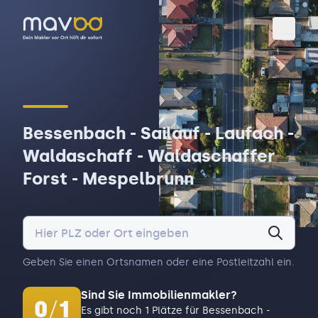
Toggl
Bessenbach - Sailauf - Laufach -
Waldaschaff - Waldaschaffer
Forst - Mespelbrunn
Geben Sie einen Ortsnamen oder eine Postleitzahl ein.
Sind Sie Immobilienmakler?
0
/
1
Es gibt noch 1 Plätze für Bessenbach -