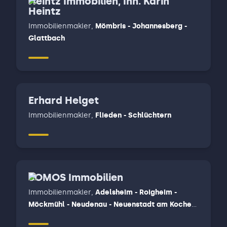
Heintz Immobilien, Inh. Karin
Heintz
Immobilienmakler
,
Mömbris - Johannesberg -
Glattbach
Erhard Helget
Immobilienmakler
,
Flieden - Schlüchtern
SOMOS Immobilien
Immobilienmakler
,
Adelsheim - Roigheim -
Möckmühl - Neudenau - Neuenstadt am Kocher,
Bad Friedrichshall - Oedheim - Untereisesheim -