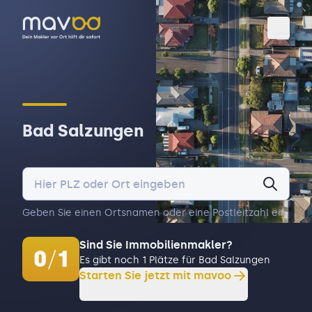
Toggl
Bad Salzungen
Geben Sie einen Ortsnamen oder eine Postleitzahl ein.
Sind Sie Immobilienmakler?
0
/
1
Es gibt noch 1 Plätze für Bad Salzungen
Starten Sie jetzt mit mavoo