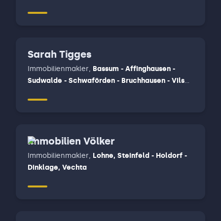
Marklohe - Wietzen - Balge - Drakenburg -
Rohrsen, Neustadt am Rübenberge, Nienburg (
Weser ), Steimbke - Rodewald - Stöckse -
Heemsen - Hodenhagen - Rethem ( Aller ) -
Sarah Tigges
Häuslingen - Frankenfeld - Dörverden -
Haßbergen
Immobilienmakler
,
Bassum - Affinghausen -
Sudwalde - Schwaförden - Bruchhausen - Vilsen
- Martfeld - Schwarme - Asendorf - Hoya -
Hoyerhagen - Hilgermissen - chweringer -
Warpe - Bücken - Eystrup - Hassel
Immobilien Völker
Immobilienmakler
,
Lohne, Steinfeld - Holdorf -
Dinklage, Vechta