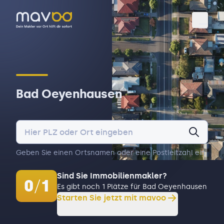
Toggl
Bad Oeyenhausen
Geben Sie einen Ortsnamen oder eine Postleitzahl ein.
Sind Sie Immobilienmakler?
0
/
1
Es gibt noch 1 Plätze für Bad Oeyenhausen
Starten Sie jetzt mit mavoo