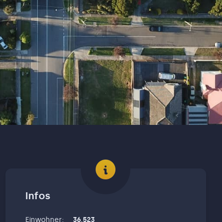
Infos
Einwohner
:
36,523