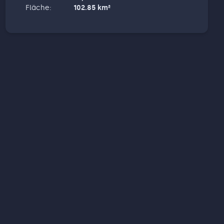
Fläche
:
102.85
km²