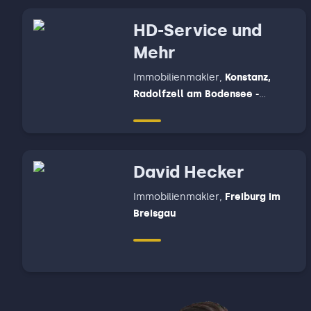
Schuttertal - Fischerbach - Haslach 
Hofstetten - Zell am Harmersbach
HD-Service und
Mehr
Immobilienmakler
,
Konstanz,
Radolfzell am Bodensee -
Allensbach - Reichenau,
Villingen-Schwenningen
David Hecker
Immobilienmakler
,
Freiburg im
Breisgau