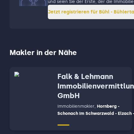
und seien Sie der Erste, der die Immobili
Jetzt registrieren für
Bühl - Bühlerta
Makler in der Nähe
Falk & Lehmann
Immobilienvermittlu
GmbH
Immobilienmakler
,
Hornberg -
Schonach im Schwarzwald - Elzach 
Biederbach - Gutach ( Schwarzwald
- Mühlenbach - Hausach, Steinach -