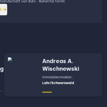
enlandschaft von Bühl - Bühlertal formt.
l
Andreas A.
ng
Wischnewski
Immobilienmakler
,
Lahr/Schwarzwald
-
 )