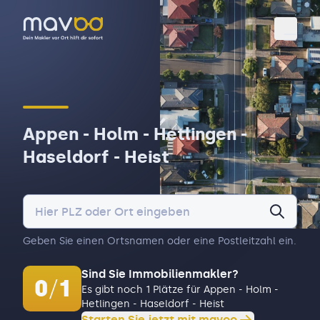
Toggl
Appen - Holm - Hetlingen -
Haseldorf - Heist
Geben Sie einen Ortsnamen oder eine Postleitzahl ein.
Sind Sie Immobilienmakler?
0
/
1
Es gibt noch 1 Plätze für Appen - Holm -
Hetlingen - Haseldorf - Heist
Starten Sie jetzt mit mavoo