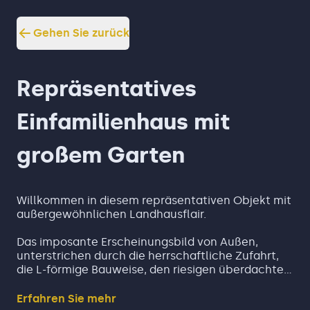
Gehen Sie zurück
Repräsentatives
Einfamilienhaus mit
großem Garten
Willkommen in diesem repräsentativen Objekt mit
außergewöhnlichen Landhausflair.
Das imposante Erscheinungsbild von Außen,
unterstrichen durch die herrschaftliche Zufahrt,
die L-förmige Bauweise, den riesigen überdachten
Balkon mit Außenkaminstelle und den tollen
Steinverkleidungen an Teilen der Fassade setzt
Erfahren Sie mehr