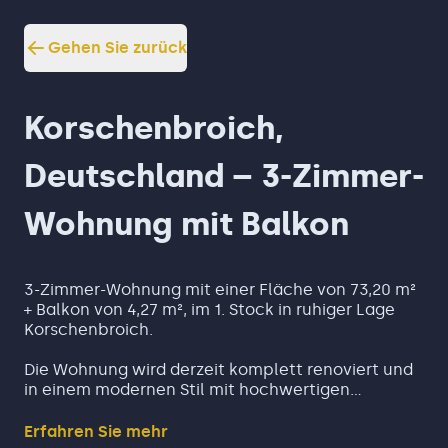
Gehen Sie zurück
Korschenbroich,
Deutschland – 3-Zimmer-
Wohnung mit Balkon
3-Zimmer-Wohnung mit einer Fläche von 73,20 m²
+ Balkon von 4,27 m², im 1. Stock in ruhiger Lage
Korschenbroich.
Die Wohnung wird derzeit komplett renoviert und
in einem modernen Stil mit hochwertigen
Materialien und hellen, zeitlosen Farben
gestaltet. So erhält der zukünftige Eigentümer
Erfahren Sie mehr