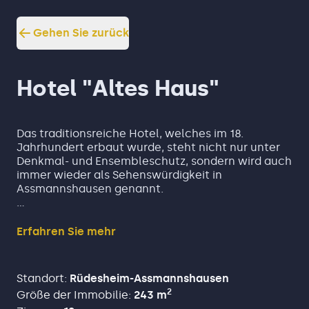
Gehen Sie zurück
Hotel "Altes Haus"
Das traditionsreiche Hotel, welches im 18.
Jahrhundert erbaut wurde, steht nicht nur unter
Denkmal- und Ensembleschutz, sondern wird auch
immer wieder als Sehenswürdigkeit in
Assmannshausen genannt.
Das ursprüngliche "Alte Haus" ist zweigeschossig
ausgebaut zzgl. eines Turmzimmers im
Erfahren Sie mehr
Dachgeschoss. Der südliche Gebäudeteil verfügt
über ein leicht nach Süden geneigtes Flachdach,
während der nördliche Gebäudeteil zudem mit
Standort
:
Rüdesheim-Assmannshausen
einem ausgebauten Giebeldach ausgestattet ist.
2
Größe der Immobilie
:
243
m
Nördlich anschließend findet sich ein ca. in den