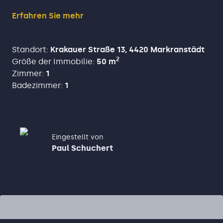
angenehmes Wohnambiente sorgt. Ein Stellplatz
und ein Keller runden das Angebot praktisch ab.
Erfahren Sie mehr
Standort
:
Krakauer Straße 13, 4420 Markranstädt
2
Größe der Immobilie
:
50
m
Zimmer
:
1
Badezimmer
:
1
Eingestellt von
Paul Schuchert