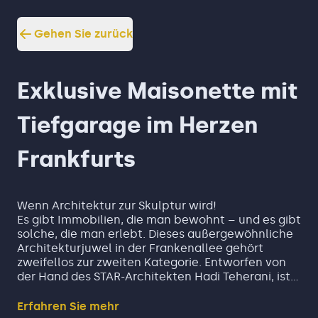
Gehen Sie zurück
Exklusive Maisonette mit
Tiefgarage im Herzen
Frankfurts
Wenn Architektur zur Skulptur wird!
Es gibt Immobilien, die man bewohnt – und es gibt
solche, die man erlebt. Dieses außergewöhnliche
Architekturjuwel in der Frankenallee gehört
zweifellos zur zweiten Kategorie. Entworfen von
der Hand des STAR-Architekten Hadi Teherani, ist
dieses Objekt weit mehr als eine
Zweizimmerwohnung; es ist ein Statement für
Erfahren Sie mehr