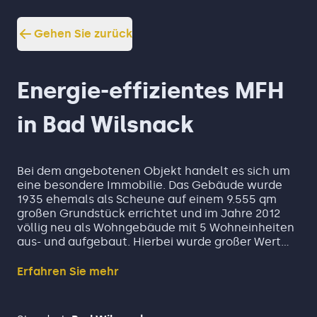
Gehen Sie zurück
Energie-effizientes MFH
in Bad Wilsnack
Bei dem angebotenen Objekt handelt es sich um
eine besondere Immobilie. Das Gebäude wurde
1935 ehemals als Scheune auf einem 9.555 qm
großen Grundstück errichtet und im Jahre 2012
völlig neu als Wohngebäude mit 5 Wohneinheiten
aus- und aufgebaut. Hierbei wurde großer Wert
auf Nachhaltigkeit und niedrigen
Energieverbrauch gelegt.
Erfahren Sie mehr
Der Ausbaustandard dieses Mehrfamilienhauses
sucht in dieser Region seinesgleichen!