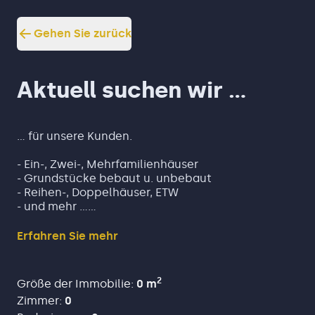
Gehen Sie zurück
Aktuell suchen wir ...
... für unsere Kunden.
- Ein-, Zwei-, Mehrfamilienhäuser
- Grundstücke bebaut u. unbebaut
- Reihen-, Doppelhäuser, ETW
- und mehr ...
Werden Sie jetzt Tippgeber!
Erfahren Sie mehr
Jeder erfolgreiche Tipp erhält eine großzügige
Tipp-Prämie €€€€ !
2
Größe der Immobilie
:
0
m
Einfach den Immo-Tipp mailen an:
Zimmer
:
0